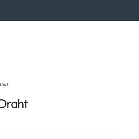
/6/8
 Draht