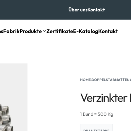
Über uns
Kontakt
ns
Fabrik
Produkte
Zertifikate
E-Katalog
Kontakt
HOME
›
DOPPELSTABMATTEN 8
Verzinkter
1 Bund = 500 Kg
DRAHTSTÄRKE