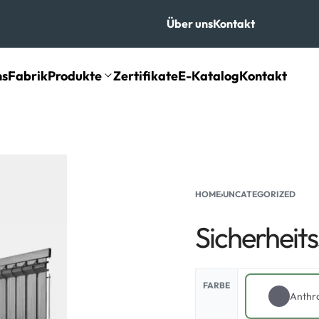
Über uns
Kontakt
ns
Fabrik
Produkte
Zertifikate
E-Katalog
Kontakt
HOME
›
UNCATEGORIZED
Sicherheit
FARBE
Anthra