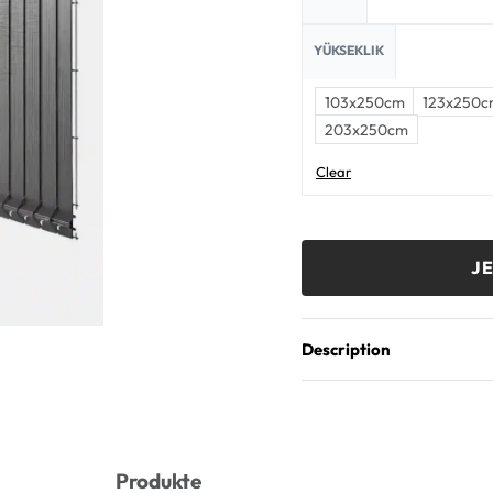
YÜKSEKLIK
103x250cm
123x250c
203x250cm
Clear
J
Description
Produkte