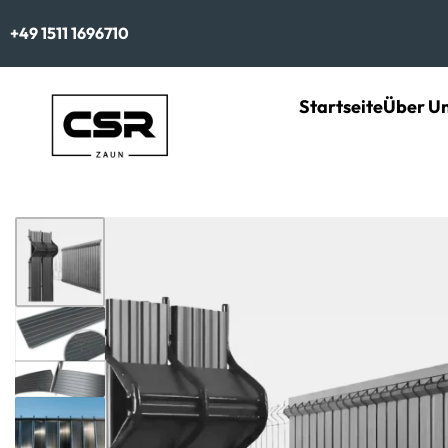
+49 1511 1696710
Startseite
Über U