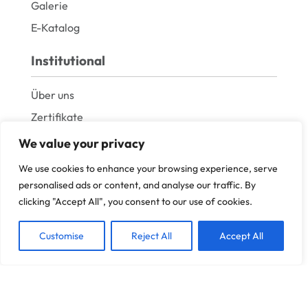
Galerie
E-Katalog
Institutional
Über uns
Zertifikate
Produktion
We value your privacy
Impressum
We use cookies to enhance your browsing experience, serve
Datenschutzerklärung
personalised ads or content, and analyse our traffic. By
clicking "Accept All", you consent to our use of cookies.
Haftungsausschluss
© Csr ZAUN 2026 Alle Rechte vorbehalten.
Customise
Reject All
Accept All